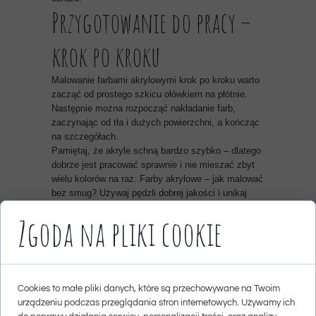
Przygotowanie do pracy –
krok po kroku
Malowanie farbami akrylowymi krok po kroku warto
zacząć od prostego szkicu ołówkiem na płótnie.
Następnie można rozpocząć nakładanie farb,
zaczynając od tła i dużych powierzchni, a kończąc
na szczegółach.
Pamiętaj, że akryle schną bardzo szybko – dlatego
dobrze jest pracować sprawnie i nie mieszać zbyt
wielu kolorów na raz. Farby akrylowe – jak malować
bez smug? Używaj pędzli dobrej jakości i unikaj
nadmiaru wody.
Zgoda na pliki cookie
Techniki malowania
farbami akrylowymi
Cookies to małe pliki danych, które są przechowywane na Twoim
Technika malowania farbami akrylowymi zależy od
urządzeniu podczas przeglądania stron internetowych. Używamy ich
efektu, jaki chcesz osiągnąć. Możesz spróbować