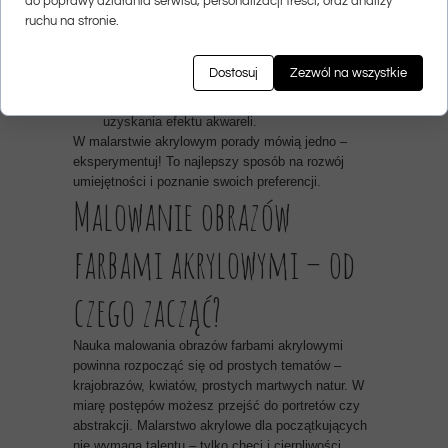
do poprawy działania serwisu, personalizacji treści, oraz analizy
m.in.:
ruchu na stronie.
warstwowania – nanoszenia kolejnych warstw
po wyschnięciu poprzedniej,
suchym pędzlem – dla efektu faktury i
Dostosuj
Zezwól na wszystkie
wyrazistości,
mokrą techniką – przez dodanie wody dla
uzyskania efektu akwareli.
W malarstwie akrylowym porady mówią jedno –
eksperymentuj! To najlepszy sposób na rozwój
umiejętności i poznanie swoich preferencji.
Malowanie obrazów
farbami akrylowymi – od
czego zacząć?
Nauka malowania obrazów farbami akrylowymi
powinna rozpocząć się od prostych tematów –
krajobrazów, kwiatów, prostych martwych natur. W
miarę postępów możesz przejść do portretów czy
abstrakcji. Malarstwo akrylowe dla początkujących
nie wymaga talentu – tylko chęci i cierpliwości.