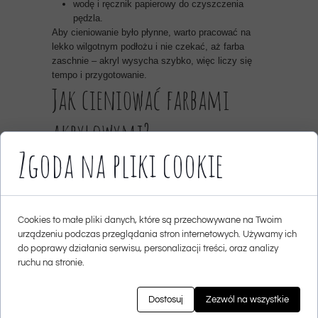
wodę i ręcznik papierowy do czyszczenia
pędzla.
Aby cieniowanie było płynne, warto pracować na
lekko wilgotnym podłożu i nie czekać, aż farba
zaschnie – akryl wysycha szybko, więc liczy się
tempo i przygotowanie.
Jak cieniować farbami
akrylowymi?
Zgoda na pliki cookie
Istnieje kilka prostych technik cieniowania:
Mokre na mokre – nakładasz dwa kolory obok
siebie na świeżo i rozcierasz granicę
czystym, suchym pędzlem. To szybka
metoda do większych powierzchni.
Cookies to małe pliki danych, które są przechowywane na Twoim
Layering (warstwowanie) – najpierw malujesz
urządzeniu podczas przeglądania stron internetowych. Używamy ich
jedną warstwę, czekasz aż wyschnie, potem
do poprawy działania serwisu, personalizacji treści, oraz analizy
nakładasz kolejne, nieco ciemniejsze lub
ruchu na stronie.
jaśniejsze. Sprawdza się przy bardziej
kontrolowanym cieniowaniu.
Suchy pędzel – technika szczególnie
Dostosuj
Zezwól na wszystkie
przydatna w decoupage (cieniowanie