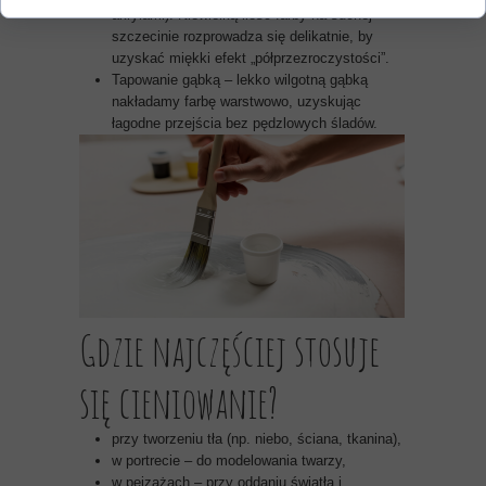
akrylami). Niewielką ilość farby na suchej
szczecinie rozprowadza się delikatnie, by
uzyskać miękki efekt „półprzezroczystości”.
Tapowanie gąbką – lekko wilgotną gąbką
nakładamy farbę warstwowo, uzyskując
łagodne przejścia bez pędzlowych śladów.
Gdzie najczęściej stosuje
się cieniowanie?
przy tworzeniu tła (np. niebo, ściana, tkanina),
w portrecie – do modelowania twarzy,
w pejzażach – przy oddaniu światła i